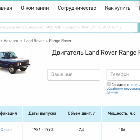
авная
О компании
Сотрудничество
Как купить
Каталог
Land Rover
Range Rover
Двигатель Land Rover Range 
Согласие с
полит
обработки персонал
данных
фикация
Даты выпуска
Объем двиг. л
Мощность, л.с.
 Diesel
1986 - 1990
2,4
106