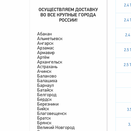
2.4
ОСУЩЕСТВЛЯЕМ ДОСТАВКУ
ВО ВСЕ КРУПНЫЕ ГОРОДА
РОССИИ!
2.4
Абакан
2.4
Альметьевск
Ангарск
Арзамас
2.5
Армавир
Артём
Архангельск
2.5 
Астрахань
Ачинск
Балаково
Балашиха
Барнаул
Батайск
Белгород
Бердск
Березники
Бийск
3.
Благовещенск
Братск
Брянск
3
Великий Новгород