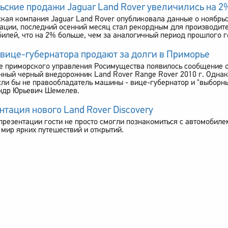
ьские продажи Jaguar Land Rover увеличились на 2
кая компания Jaguar Land Rover опубликовала данные о ноябрь
ции, последний осенний месяц стал рекордным для производите
илей, что на 2% больше, чем за аналогичный период прошлого г
вице-губернатора продают за долги в Приморье
е приморского управления Росимущества появилось сообщение о 
ный черный внедорожник Land Rover Range Rover 2010 г. Однако
ли бы не правообладатель машины - вице-губернатор и "выборны
ндр Юрьевич Шемелев.
нтация нового Land Rover Discovery
презентации гости не просто смогли познакомиться с автомобиле
 мир ярких путешествий и открытий.