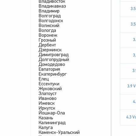
Владивосток
Владикавказ
3.
Владимир
Волгоград
Волгодонск
3.
Волжский
Вологда
Воронеж
3
Грозный
Дербент
Дзержинск
Димитровград
3
Долгопрудный
Домодедово
Евпатория
3
Екатеринбург
Елец
Ессентуки
3.9 
Жуковский
Златоуст
Иваново
4
Ижевск
Иркутск
Йошкар-Ола
4.3 V
Казань
Калининград
Калуга
Каменск-Уральский