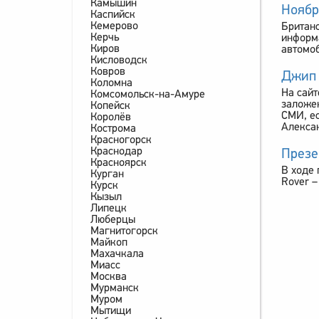
Камышин
Ноябр
Каспийск
Кемерово
Британс
Керчь
информа
Киров
автомоб
Кисловодск
Ковров
Джип 
Коломна
На сайт
Комсомольск-на-Амуре
заложен
Копейск
СМИ, ес
Королёв
Алекса
Кострома
Красногорск
Краснодар
Презе
Красноярск
В ходе 
Курган
Rover –
Курск
Кызыл
Липецк
Люберцы
Магнитогорск
Майкоп
Махачкала
Миасс
Москва
Мурманск
Муром
Мытищи