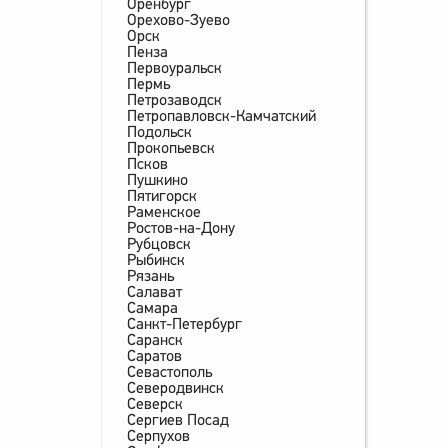
Оренбург
Орехово-Зуево
Орск
Пенза
Первоуральск
Пермь
Петрозаводск
Петропавловск-Камчатский
Подольск
Прокопьевск
Псков
Пушкино
Пятигорск
Раменское
Ростов-на-Дону
Рубцовск
Рыбинск
Рязань
Салават
Самара
Санкт-Петербург
Саранск
Саратов
Севастополь
Северодвинск
Северск
Сергиев Посад
Серпухов