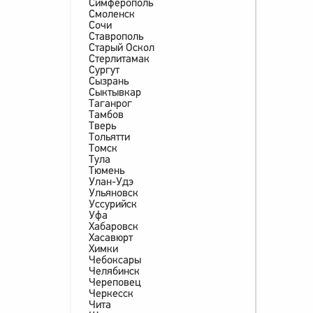
Симферополь
Смоленск
Сочи
Ставрополь
Старый Оскол
Стерлитамак
Сургут
Сызрань
Сыктывкар
Таганрог
Тамбов
Тверь
Тольятти
Томск
Тула
Тюмень
Улан-Удэ
Ульяновск
Уссурийск
Уфа
Хабаровск
Хасавюрт
Химки
Чебоксары
Челябинск
Череповец
Черкесск
Чита