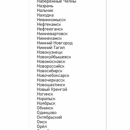
Набережные Челны
Назрань
Нальчик
Находка
Невинномысск
Нефтекамск
Нефтеюганск
Нижневартовск
Нижнекамск
Нижний Новгород
Нижний Тагил
Новокузнецк
Новокуйбышевск
Новомосковск
Новороссийск
Новосибирск
Новочебоксарск
Новочеркасск
Новошахтинск
Новый Уренгой
Ногинск
Норильск
Ноябрьск
Обнинск
Одинцово
Октябрьский
Омск
Орёл