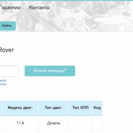
Гарантии
Контакты
Rover
Нужна помощь?
икой
ьных
Модель двиг.
Тип двиг.
Тип КПП
Код
11 A
Дизель