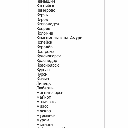
Камышин
Каспийск
Кемерово
Керчь
Киров
Кисловодск
Ковров
Коломна
Комсомольск-на-Амуре
Копейск
Королёв
Кострома
Красногорск
Краснодар
Красноярск
Курган
Курск
Кызыл
Липецк
Люберцы
Магнитогорск
Майкоп
Махачкала
Миасс
Москва
Мурманск
Муром
Мытищи