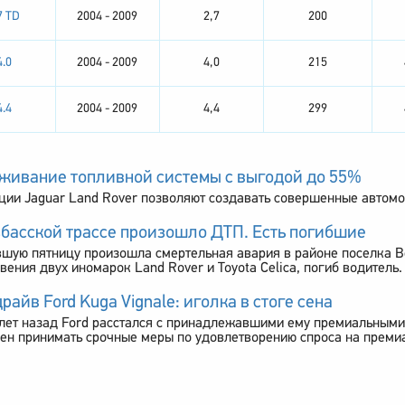
7 TD
2004 - 2009
2,7
200
4.0
2004 - 2009
4,0
215
4.4
2004 - 2009
4,4
299
живание топливной системы с выгодой до 55%
ии Jaguar Land Rover позволяют создавать совершенные автомо
збасской трассе произошло ДТП. Есть погибшие
шую пятницу произошла смертельная авария в районе поселка В
вения двух иномарок Land Rover и Toyota Celica, погиб водитель.
райв Ford Kuga Vignale: иголка в стоге сена
лет назад Ford расстался с принадлежавшими ему премиальными м
ен принимать срочные меры по удовлетворению спроса на преми