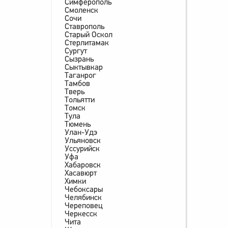
Симферополь
Смоленск
Сочи
Ставрополь
Старый Оскол
Стерлитамак
Сургут
Сызрань
Сыктывкар
Таганрог
Тамбов
Тверь
Тольятти
Томск
Тула
Тюмень
Улан-Удэ
Ульяновск
Уссурийск
Уфа
Хабаровск
Хасавюрт
Химки
Чебоксары
Челябинск
Череповец
Черкесск
Чита