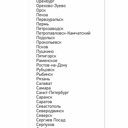
Оренбург
Орехово-Зуево
Орск
Пенза
Первоуральск
Пермь
Петрозаводск
Петропавловск-Камчатский
Подольск
Прокопьевск
Псков
Пушкино
Пятигорск
Раменское
Ростов-на-Дону
Рубцовск
Рыбинск
Рязань
Салават
Самара
Санкт-Петербург
Саранск
Саратов
Севастополь
Северодвинск
Северск
Сергиев Посад
Серпухов