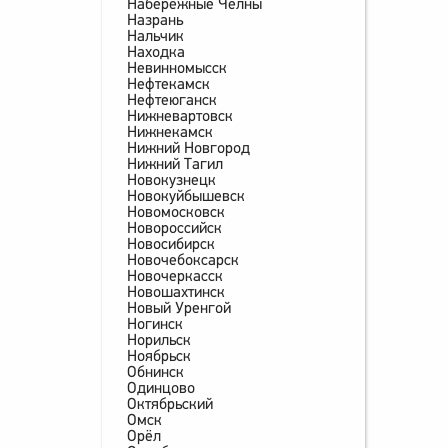
Набережные Челны
Назрань
Нальчик
Находка
Невинномысск
Нефтекамск
Нефтеюганск
Нижневартовск
Нижнекамск
Нижний Новгород
Нижний Тагил
Новокузнецк
Новокуйбышевск
Новомосковск
Новороссийск
Новосибирск
Новочебоксарск
Новочеркасск
Новошахтинск
Новый Уренгой
Ногинск
Норильск
Ноябрьск
Обнинск
Одинцово
Октябрьский
Омск
Орёл