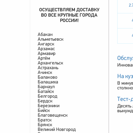
2.
ОСУЩЕСТВЛЯЕМ ДОСТАВКУ
ВО ВСЕ КРУПНЫЕ ГОРОДА
РОССИИ!
Абакан
Альметьевск
Ангарск
Арзамас
Армавир
Обслу
Артём
Архангельск
Инновац
Астрахань
Ачинск
На ку
Балаково
Балашиха
В минув
Барнаул
столкно
Батайск
Белгород
Тест-д
Бердск
Березники
Десять 
Бийск
вынужд
Благовещенск
Братск
Брянск
Великий Новгород