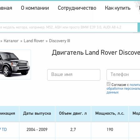
авная
О компании
Сотрудничество
Как купить
Каталог
Land Rover
Discovery III
Двигатель Land Rover Discover
Согласие с
полит
обработки персонал
данных
икация
Даты выпуска
Объем двиг. л
Мощность, л.с.
Мод
7 TD
2004 - 2009
2,7
190