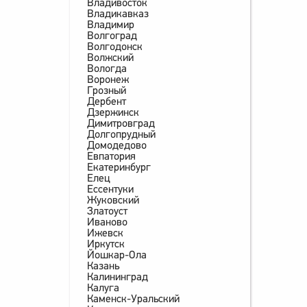
Владивосток
Владикавказ
Владимир
Волгоград
Волгодонск
Волжский
Вологда
Воронеж
Грозный
Дербент
Дзержинск
Димитровград
Долгопрудный
Домодедово
Евпатория
Екатеринбург
Елец
Ессентуки
Жуковский
Златоуст
Иваново
Ижевск
Иркутск
Йошкар-Ола
Казань
Калининград
Калуга
Каменск-Уральский