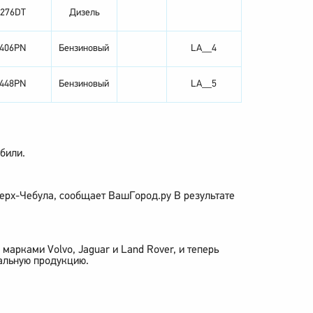
276DT
Дизель
406PN
Бензиновый
LA__4
448PN
Бензиновый
LA__5
били.
ерх-Чебула, сообщает ВашГород.ру В результате
арками Volvo, Jaguar и Land Rover, и теперь
альную продукцию.