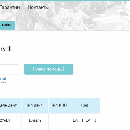
Гарантии
Контакты
y III
Нужна помощь?
икой
ьных
ель двиг.
Тип двиг.
Тип КПП
Код
276DT
Дизель
LA__1, LA__6