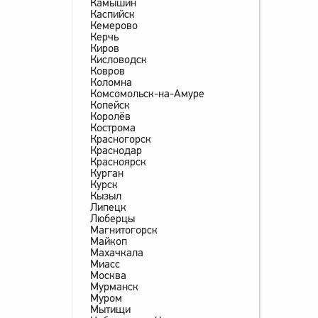
Камышин
Каспийск
Кемерово
Керчь
Киров
Кисловодск
Ковров
Коломна
Комсомольск-на-Амуре
Копейск
Королёв
Кострома
Красногорск
Краснодар
Красноярск
Курган
Курск
Кызыл
Липецк
Люберцы
Магнитогорск
Майкоп
Махачкала
Миасс
Москва
Мурманск
Муром
Мытищи