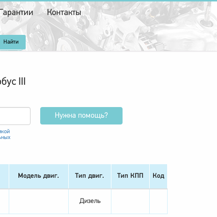
Гарантии
Контакты
ус III
Нужна помощь?
икой
ьных
Модель двиг.
Тип двиг.
Тип КПП
Код
Дизель