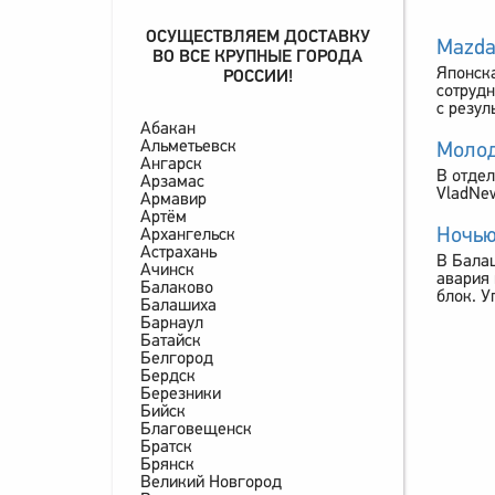
ОСУЩЕСТВЛЯЕМ ДОСТАВКУ
Mazda
ВО ВСЕ КРУПНЫЕ ГОРОДА
Японск
РОССИИ!
сотрудн
с резул
Абакан
Альметьевск
Молод
Ангарск
В отдел
Арзамас
VladNew
Армавир
Артём
Ночью
Архангельск
Астрахань
В Балаш
Ачинск
авария 
Балаково
блок. У
Балашиха
Барнаул
Батайск
Белгород
Бердск
Березники
Бийск
Благовещенск
Братск
Брянск
Великий Новгород