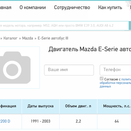
авная
О компании
Сотрудничество
Как купить
Каталог
Mazda
E-Serie автобус III
Двигатель Mazda E-Serie автоб
Согласие с
полит
обработки персонал
данных
фикация
Даты выпуска
Объем двиг. л
Мощность, л.с.
2200 D
1991 - 2003
2,2
64