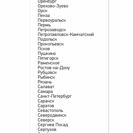
Оренбург
Орехово-Зуево
Орск
Пенза
Первоуральск
Пермь
Петрозаводск
Петропавловск-Камчатский
Подольск
Прокопьевск
Псков
Пушкино
Пятигорск
Раменское
Ростов-на-Дону
Рубцовск
Рыбинск
Рязань
Салават
Самара
Санкт-Петербург
Саранск
Саратов
Севастополь
Северодвинск
Северск
Сергиев Посад
Серпухов