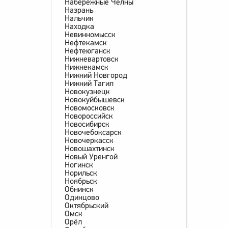
Набережные Челны
Назрань
Нальчик
Находка
Невинномысск
Нефтекамск
Нефтеюганск
Нижневартовск
Нижнекамск
Нижний Новгород
Нижний Тагил
Новокузнецк
Новокуйбышевск
Новомосковск
Новороссийск
Новосибирск
Новочебоксарск
Новочеркасск
Новошахтинск
Новый Уренгой
Ногинск
Норильск
Ноябрьск
Обнинск
Одинцово
Октябрьский
Омск
Орёл