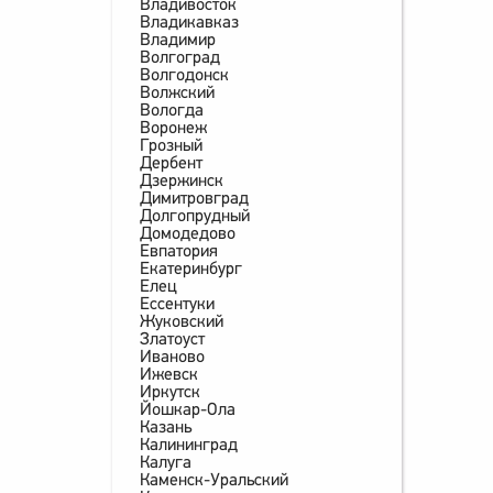
Владивосток
Владикавказ
Владимир
Волгоград
Волгодонск
Волжский
Вологда
Воронеж
Грозный
Дербент
Дзержинск
Димитровград
Долгопрудный
Домодедово
Евпатория
Екатеринбург
Елец
Ессентуки
Жуковский
Златоуст
Иваново
Ижевск
Иркутск
Йошкар-Ола
Казань
Калининград
Калуга
Каменск-Уральский