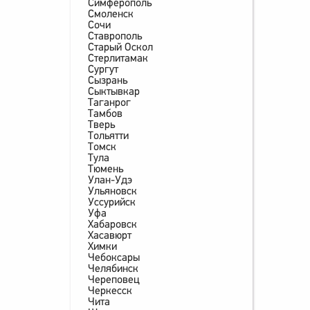
Симферополь
Смоленск
Сочи
Ставрополь
Старый Оскол
Стерлитамак
Сургут
Сызрань
Сыктывкар
Таганрог
Тамбов
Тверь
Тольятти
Томск
Тула
Тюмень
Улан-Удэ
Ульяновск
Уссурийск
Уфа
Хабаровск
Хасавюрт
Химки
Чебоксары
Челябинск
Череповец
Черкесск
Чита